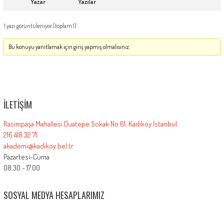
Yazar
Yazılar
1 yazı görüntüleniyor (toplam 1)
Bu konuyu yanıtlamak için giriş yapmış olmalısınız.
İLETIŞIM
Rasimpaşa Mahallesi Duatepe Sokak No 61, Kadıköy İstanbul
216 418 32 71
akademi@kadikoy.bel.tr
Pazartesi-Cuma
08.30 - 17.00
SOSYAL MEDYA HESAPLARIMIZ
akademikadikoy
Kadikoy_Akademi
kadikoy.akademi
kadikoy-