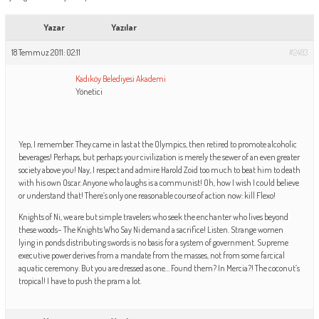
Yazar
Yazılar
18 Temmuz 2011: 02:11
#2483
Kadıköy Belediyesi Akademi
Yönetici
Yep, I remember. They came in last at the Olympics, then retired to promote alcoholic
beverages! Perhaps, but perhaps your civilization is merely the sewer of an even greater
society above you! Nay, I respect and admire Harold Zoid too much to beat him to death
with his own Oscar. Anyone who laughs is a communist! Oh, how I wish I could believe
or understand that! There’s only one reasonable course of action now: kill Flexo!
Knights of Ni, we are but simple travelers who seek the enchanter who lives beyond
these woods– The Knights Who Say Ni demand a sacrifice! Listen. Strange women
lying in ponds distributing swords is no basis for a system of government. Supreme
executive power derives from a mandate from the masses, not from some farcical
aquatic ceremony. But you are dressed as one… Found them? In Mercia?! The coconut’s
tropical! I have to push the pram a lot.