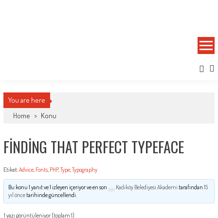
Skip
to
Kadıköy Belediyesi Akademi
Kent Araştırma Merkezi
content
You are here
Home
>
Konu
FINDING THAT PERFECT TYPEFACE
Etiket:
Advice
,
Fonts
,
PHP
,
Type
,
Typography
Bu konu 1 yanıt ve 1 izleyen içeriyor ve en son
Kadıköy Belediyesi Akademi
tarafından
15
yıl önce
tarihinde güncellendi.
1 yazı görüntüleniyor (toplam 1)