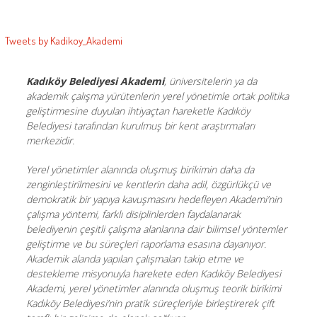
kişisinin
kişisinin
kişisinin
belediyesi-
Facebook
Twitter
Instagram
akademi
Tweets by Kadikoy_Akademi
üzerindeki
üzerindeki
üzerindeki
kişisinin
profilini
profilini
profilini
LinkedIn
görüntüle
görüntüle
görüntüle
üzerindeki
Kadıköy Belediyesi Akademi
, üniversitelerin ya da
akademik çalışma yürütenlerin yerel yönetimle ortak politika
profilini
geliştirmesine duyulan ihtiyaçtan hareketle Kadıköy
görüntüle
Belediyesi tarafından kurulmuş bir kent araştırmaları
merkezidir.
Yerel yönetimler alanında oluşmuş birikimin daha da
zenginleştirilmesini ve kentlerin daha adil, özgürlükçü ve
demokratik bir yapıya kavuşmasını hedefleyen Akademi’nin
çalışma yöntemi, farklı disiplinlerden faydalanarak
belediyenin çeşitli çalışma alanlarına dair bilimsel yöntemler
geliştirme ve bu süreçleri raporlama esasına dayanıyor.
Akademik alanda yapılan çalışmaları takip etme ve
destekleme misyonuyla harekete eden Kadıköy Belediyesi
Akademi, yerel yönetimler alanında oluşmuş teorik birikimi
Kadıköy Belediyesi’nin pratik süreçleriyle birleştirerek çift