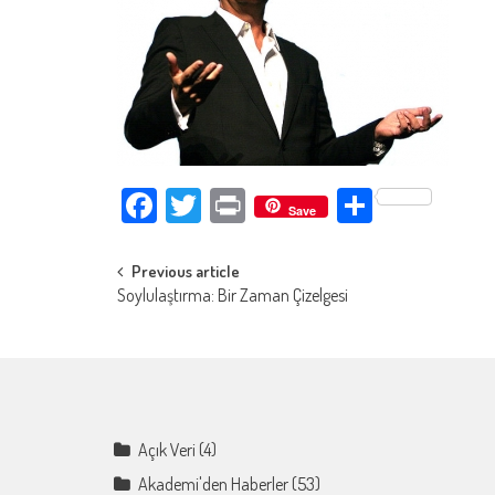
Facebook
Twitter
Print
Paylaş
Save
Post
Previous article
Soylulaştırma: Bir Zaman Çizelgesi
navigation
Açık Veri
(4)
Akademi'den Haberler
(53)