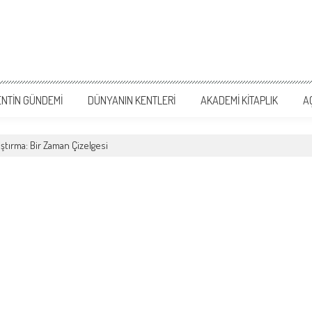
mi
ENTIN GÜNDEMI
DÜNYANIN KENTLERI
AKADEMI KITAPLIK
A
ştırma: Bir Zaman Çizelgesi