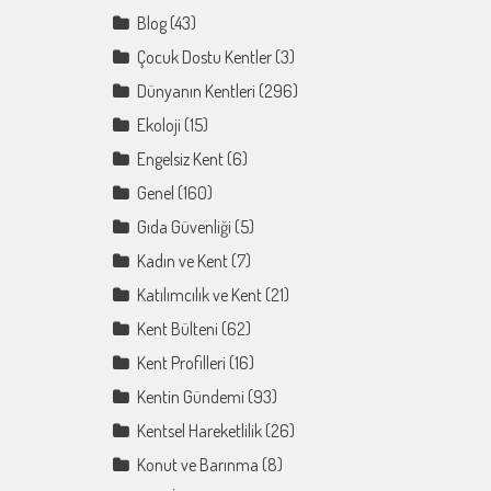
Blog
(43)
Çocuk Dostu Kentler
(3)
Dünyanın Kentleri
(296)
Ekoloji
(15)
Engelsiz Kent
(6)
Genel
(160)
Gıda Güvenliği
(5)
Kadın ve Kent
(7)
Katılımcılık ve Kent
(21)
Kent Bülteni
(62)
Kent Profilleri
(16)
Kentin Gündemi
(93)
Kentsel Hareketlilik
(26)
Konut ve Barınma
(8)