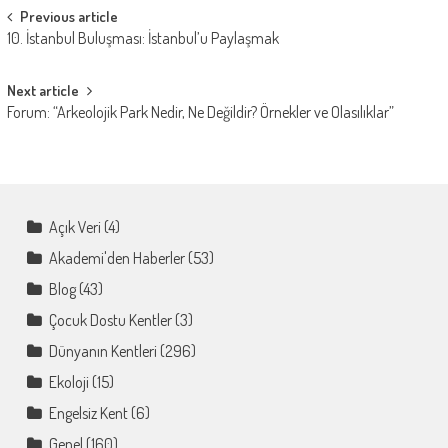
Post
Previous article
10. İstanbul Buluşması: İstanbul’u Paylaşmak
navigation
Next article
Forum: “Arkeolojik Park Nedir, Ne Değildir? Örnekler ve Olasılıklar”
Açık Veri
(4)
Akademi'den Haberler
(53)
Blog
(43)
Çocuk Dostu Kentler
(3)
Dünyanın Kentleri
(296)
Ekoloji
(15)
Engelsiz Kent
(6)
Genel
(160)