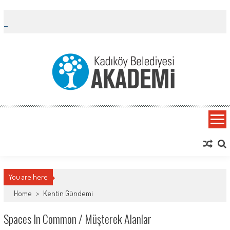
Skip
to
content
Kadıköy Belediyesi Akademi
Kent Araştırma Merkezi
You are here
Home
>
Kentin Gündemi
Spaces In Common / Müşterek Alanlar