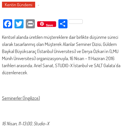
Kentin Gündemi
-
Facebook
Twitter
Print
Paylaş
Save
Kentsel alanda üretilen müştereklere dair birlikte düşünme süreci
olarak tasarlanmış olan Müşterek Alanlar Seminer Dizisi, Güldem
Baykal Büyüksaraç (İstanbul Üniversitesi) ve Derya Özkan’ın (LMU
Münih Üniversitesi) organizasyonuyla, 16 Nisan – 11 Haziran 2016
tarihleri arasında; Ariel Sanat, STUDIO-X İstanbul ve SALT Galata’da
düzenlenecek.
Seminerler (İngilizce)
16 Nisan, 11-13:00, Studio-X