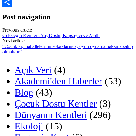
Paylaş
Post navigation
Previous article
Geleceğin Kentleri: Yaş Dostu, Kapsayıcı ve Akıllı
Next article
“Çocuklar, mahallelerinin sokaklarında, oyun oynama hakkına sahip
olmalıdır”
Açık Veri
(4)
Akademi'den Haberler
(53)
Blog
(43)
Çocuk Dostu Kentler
(3)
Dünyanın Kentleri
(296)
Ekoloji
(15)