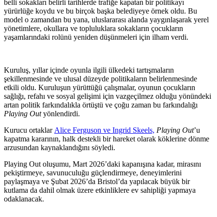
belli sokakları belirli tarihlerde trafiğe kapatan bir politikayı
yürürlüğe koydu ve bu birçok başka belediyeye örnek oldu. Bu
model o zamandan bu yana, uluslararası alanda yaygınlaşarak yerel
yönetimlere, okullara ve topluluklara sokakların çocukların
yaşamlarındaki rolünü yeniden düşünmeleri için ilham verdi.
Kuruluş, yıllar içinde oyunla ilgili ülkedeki tartışmaların
şekillenmesinde ve ulusal düzeyde politikaların belirlenmesinde
etkili oldu. Kuruluşun yürüttüğü çalışmalar, oyunun çocukların
sağlığı, refahı ve sosyal gelişimi için vazgeçilmez olduğu yönündeki
artan politik farkındalıkla örtüştü ve çoğu zaman bu farkındalığı
Playing Out
yönlendirdi.
Kurucu ortaklar
Alice Ferguson ve Ingrid Skeels,
Playing Out
’u
kapatma kararının, halk destekli bir hareket olarak köklerine dönme
arzusundan kaynaklandığını söyledi.
Playing Out oluşumu, Mart 2026’daki kapanışına kadar, mirasını
pekiştirmeye, savunuculuğu güçlendirmeye, deneyimlerini
paylaşmaya ve Şubat 2026’da Bristol’da yapılacak büyük bir
kutlama da dahil olmak üzere etkinliklere ev sahipliği yapmaya
odaklanacak.