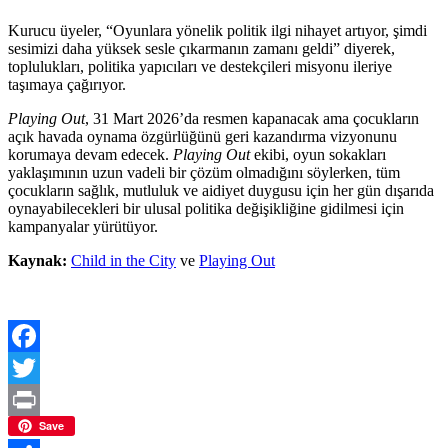
Kurucu üyeler, “Oyunlara yönelik politik ilgi nihayet artıyor, şimdi
sesimizi daha yüksek sesle çıkarmanın zamanı geldi” diyerek,
toplulukları, politika yapıcıları ve destekçileri misyonu ileriye
taşımaya çağırıyor.
Playing Out
, 31 Mart 2026’da resmen kapanacak ama çocukların
açık havada oynama özgürlüğünü geri kazandırma vizyonunu
korumaya devam edecek.
Playing Out
ekibi, oyun sokakları
yaklaşımının uzun vadeli bir çözüm olmadığını söylerken, tüm
çocukların sağlık, mutluluk ve aidiyet duygusu için her gün dışarıda
oynayabilecekleri bir ulusal politika değişikliğine gidilmesi için
kampanyalar yürütüyor.
Kaynak:
Child in the City
ve
Playing Out
Facebook
Twitter
Print
Save