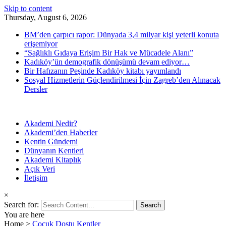
Skip to content
Thursday, August 6, 2026
BM’den çarpıcı rapor: Dünyada 3,4 milyar kişi yeterli konuta
erişemiyor
“Sağlıklı Gıdaya Erişim Bir Hak ve Mücadele Alanı”
Kadıköy’ün demografik dönüşümü devam ediyor…
Bir Hafızanın Peşinde Kadıköy kitabı yayımlandı
Sosyal Hizmetlerin Güçlendirilmesi İçin Zagreb’den Alınacak
Dersler
Akademi Nedir?
Kent Araştırma Merkezi
Kadıköy Belediyesi Akademi
Akademi’den Haberler
Kentin Gündemi
Dünyanın Kentleri
Akademi Kitaplık
Açık Veri
İletişim
×
Search for:
You are here
Home
>
Çocuk Dostu Kentler