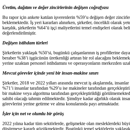
Üretim, dağıtım ve değer zincirlerinin değişen coğrafyası
Bu rapor için ankete katılan işverenlerin %59’u değişen değer zincirle
beklemektedir. İş yeri kararları alınırken, şirketler, öncelikli olarak 
karşılık, şirketlerin %64’ü işçi maliyetlerini temel endişeleri olarak b
değerlendirilmiştir.
Değişen istihdam türleri
Şirketlerin yaklaşık %50’si, bugünkü çalışanlarının iş profillerine d
beraber %38’i işgücünün üretkenliği artıran bir rol alacağını beklemekt
yerine uzaktan personel istihdamını ve operasyonların merkezden uza
Mevcut görevler içinde yeni bir insan-makine sınırı
Şirketler, 2018 ve 2022 yılları arasında mevcut iş akışlarında, insanl
%71’i insanlar tarafından %29’u ise makineler tarafından gerçekleşti
bir makine veya algoritma tarafından gerçekleştirildiği görülmemektedi
sahibi olacağı tahmin edilmektedir. Şimdiye kadar ağırlıklı olarak ins
görevlerini yerine getirme ve alma konularında payı artmaktadır.
İşler için net ve olumlu bir görüş
2022 yılına kadar tüm sektörlerde, gelişmekte olan mesleklerdeki büyü
düşürmeye kararlı gözükmektedir. Bugünkü temel sektörlerin yaklaşık y