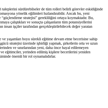
 taleplerini sürdürebilseler de tüm rolleri belirli görevler eskidiğinde
otomasyona yönelik eğilimleri hızlandırabilir. Ancak bu, yeni
 “güçlendirme stratejisi” gerekliliğini ortaya koymaktadır. Bu,
anmaya çalıştıkları ve sonuçta çalışanların tüm potansiyellerini
 insan işçiler tarafından gerçekleştirilebilecek değer yaratan
re ve yaşamları boyu sürekli eğitime devam etme becerisine sahip
ücü stratejisi üzerinde işbirliği yapmak, şirketlerin orta ve uzun
nlerinden ve sınırlarından yeni, daha önce hayal edilemeyen
 ve eğitimciler, yerinden edilmiş kişilere becerilerini yeniden
şiminde önemli bir rol oynamalıdırlar.