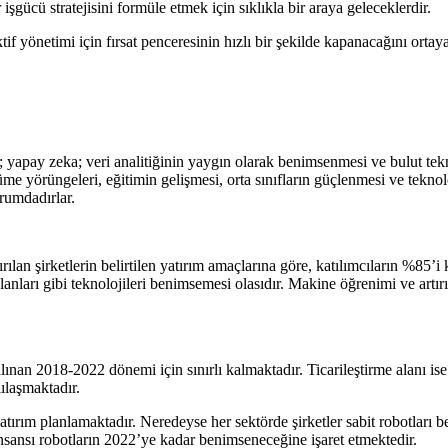
şgücü stratejisini formüle etmek için sıklıkla bir araya geleceklerdir.
f yönetimi için fırsat penceresinin hızlı bir şekilde kapanacağını ortay
et; yapay zeka; veri analitiğinin yaygın olarak benimsenmesi ve bulut t
yörüngeleri, eğitimin gelişmesi, orta sınıfların güçlenmesi ve teknolo
urumdadırlar.
ılan şirketlerin belirtilen yatırım amaçlarına göre, katılımcıların %85’i k
arı gibi teknolojileri benimsemesi olasıdır. Makine öğrenimi ve artırıl
lınan 2018-2022 dönemi için sınırlı kalmaktadır. Ticarileştirme alanı is
ılaşmaktadır.
atırım planlamaktadır. Neredeyse her sektörde şirketler sabit robotları 
e insansı robotların 2022’ye kadar benimseneceğine işaret etmektedir.