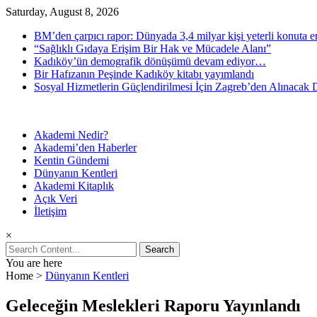
Skip
Saturday, August 8, 2026
to
BM’den çarpıcı rapor: Dünyada 3,4 milyar kişi yeterli konuta e
content
“Sağlıklı Gıdaya Erişim Bir Hak ve Mücadele Alanı”
Kadıköy’ün demografik dönüşümü devam ediyor…
Bir Hafızanın Peşinde Kadıköy kitabı yayımlandı
Sosyal Hizmetlerin Güçlendirilmesi İçin Zagreb’den Alınacak D
Akademi Nedir?
Kent Araştırma Merkezi
Kadıköy Belediyesi Akademi
Akademi’den Haberler
Kentin Gündemi
Dünyanın Kentleri
Akademi Kitaplık
Açık Veri
İletişim
×
Search
for:
You are here
Home
>
Dünyanın Kentleri
Geleceğin Meslekleri Raporu Yayınlandı