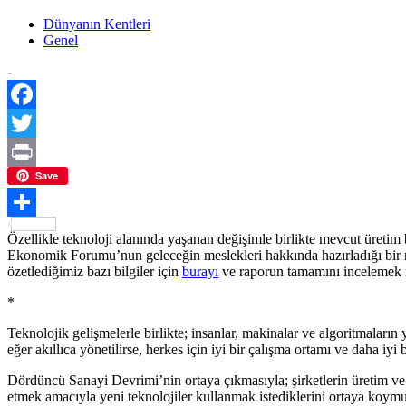
Dünyanın Kentleri
Genel
-
Facebook
Twitter
Print
Save
Paylaş
Özellikle teknoloji alanında yaşanan değişimle birlikte mevcut üretim
Ekonomik Forumu’nun geleceğin meslekleri hakkında hazırladığı bir r
özetlediğimiz bazı bilgiler için
burayı
ve raporun tamamını incelemek 
*
Teknolojik gelişmelerle birlikte; insanlar, makinalar ve algoritmala
eğer akıllıca yönetilirse, herkes için iyi bir çalışma ortamı ve daha iyi b
Dördüncü Sanayi Devrimi’nin ortaya çıkmasıyla; şirketlerin üretim ve tü
etmek amacıyla yeni teknolojiler kullanmak istediklerini ortaya koymu