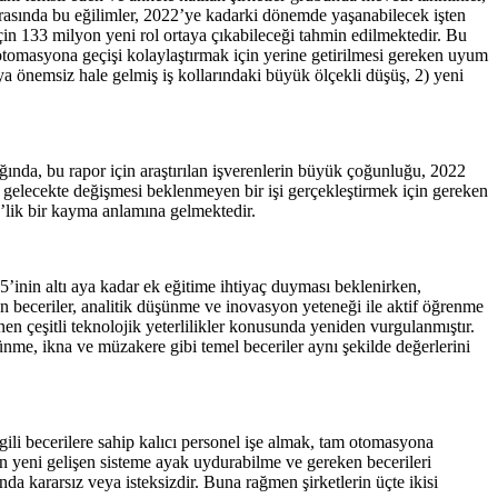
 arasında bu eğilimler, 2022’ye kadarki dönemde yaşanabilecek işten
çin 133 milyon yeni rol ortaya çıkabileceği tahmin edilmektedir. Bu
 otomasyona geçişi kolaylaştırmak için yerine getirilmesi gereken uyum
eya önemsiz hale gelmiş iş kollarındaki büyük ölçekli düşüş, 2) yeni
ığında, bu rapor için araştırılan işverenlerin büyük çoğunluğu, 2022
n, gelecekte değişmesi beklenmeyen bir işi gerçekleştirmek için gereken
lik bir kayma anlamına gelmektedir.
5’inin altı aya kadar ek eğitime ihtiyaç duyması beklenirken,
n beceriler, analitik düşünme ve inovasyon yeteneği ile aktif öğrenme
enen çeşitli teknolojik yeterlilikler konusunda yeniden vurgulanmıştır.
üşünme, ikna ve müzakere gibi temel beceriler aynı şekilde değerlerini
lgili becerilere sahip kalıcı personel işe almak, tam otomasyona
lin yeni gelişen sisteme ayak uydurabilme ve gereken becerileri
nda kararsız veya isteksizdir. Buna rağmen şirketlerin üçte ikisi