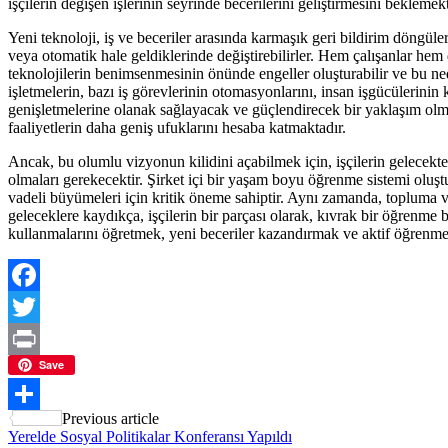
işçilerin değişen işlerinin seyrinde becerilerini geliştirmesini beklemekt
Yeni teknoloji, iş ve beceriler arasında karmaşık geri bildirim döngüleri
veya otomatik hale geldiklerinde değiştirebilirler. Hem çalışanlar hem 
teknolojilerin benimsenmesinin önünde engeller oluşturabilir ve bu ned
işletmelerin, bazı iş görevlerinin otomasyonlarını, insan işgücülerinin k
genişletmelerine olanak sağlayacak ve güçlendirecek bir yaklaşım olmal
faaliyetlerin daha geniş ufuklarını hesaba katmaktadır.
Ancak, bu olumlu vizyonun kilidini açabilmek için, işçilerin gelecekt
olmaları gerekecektir. Şirket içi bir yaşam boyu öğrenme sistemi oluştu
vadeli büyümeleri için kritik öneme sahiptir. Aynı zamanda, topluma ve
geleceklere kaydıkça, işçilerin bir parçası olarak, kıvrak bir öğrenme b
kullanmalarını öğretmek, yeni beceriler kazandırmak ve aktif öğrenme bi
Facebook
Twitter
Print
Save
Post
Paylaş
Previous article
Yerelde Sosyal Politikalar Konferansı Yapıldı