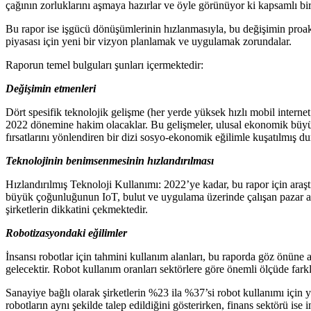
çağının zorluklarını aşmaya hazırlar ve öyle görünüyor ki kapsamlı bir i
Bu rapor ise işgücü dönüşümlerinin hızlanmasıyla, bu değişimin proakti
piyasası için yeni bir vizyon planlamak ve uygulamak zorundalar.
Raporun temel bulguları şunları içermektedir:
Değişimin etmenleri
Dört spesifik teknolojik gelişme (her yerde yüksek hızlı mobil intern
2022 dönemine hakim olacaklar. Bu gelişmeler, ulusal ekonomik büyüme 
fırsatlarını yönlendiren bir dizi sosyo-ekonomik eğilimle kuşatılmış d
Teknolojinin benimsenmesinin hızlandırılması
Hızlandırılmış Teknoloji Kullanımı: 2022’ye kadar, bu rapor için araştır
büyük çoğunluğunun IoT, bulut ve uygulama üzerinde çalışan pazar alanl
şirketlerin dikkatini çekmektedir.
Robotizasyondaki eğilimler
İnsansı robotlar için tahmini kullanım alanları, bu raporda göz önüne a
gelecektir. Robot kullanım oranları sektörlere göre önemli ölçüde farkl
Sanayiye bağlı olarak şirketlerin %23 ila %37’si robot kullanımı için y
robotların aynı şekilde talep edildiğini gösterirken, finans sektörü is