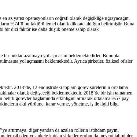
e en az yarısı operasyonların coğrafi olarak değişikliğe uğrayacağını
cıların %74’ü bu faktörü temel olarak dikkate aldığını belirtmiştir. Buna
gibi bir dizi faktör ise daha düşük öneme sahip olarak
nde bir miktar azalmaya yol açmasını beklemektedirler. Bununla
ılmasına yol açmasını beklemektedir. Ayrıca şirketler, fiziksel ofisler
ektedir. 2018’de, 12 endüstrideki toplam görev sürelerinin ortalama
makinalar olarak değişeceği beklenmektedir. 2018’de bir işin tamamen
n belirli görevler bağlamında etkinliğini artırarak ortalama %57 pay
nelerin akıl yürütme, karar verme, yönetme, iş ile ilgili bilgi
’ye artırmaya, diğer yandan da azalan rollerin istihdam payını
nı temsil eden ve ankete katılan şirketler grubunda mevcut tahminler,