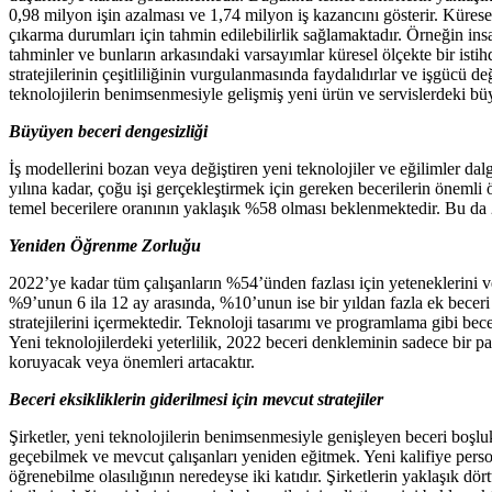
0,98 milyon işin azalması ve 1,74 milyon iş kazancını gösterir. Kürese
çıkarma durumları için tahmin edilebilirlik sağlamaktadır. Örneğin in
tahminler ve bunların arkasındaki varsayımlar küresel ölçekte bir ist
stratejilerinin çeşitliliğinin vurgulanmasında faydalıdırlar ve işgücü
teknolojilerin benimsenmesiyle gelişmiş yeni ürün ve servislerdeki büy
Büyüyen beceri dengesizliği
İş modellerini bozan veya değiştiren yeni teknolojiler ve eğilimler dal
yılına kadar, çoğu işi gerçekleştirmek için gereken becerilerin önemli
temel becerilere oranının yaklaşık %58 olması beklenmektedir. Bu d
Yeniden Öğrenme Zorluğu
2022’ye kadar tüm çalışanların %54’ünden fazlası için yeteneklerini v
%9’unun 6 ila 12 ay arasında, %10’unun ise bir yıldan fazla ek beceri
stratejilerini içermektedir. Teknoloji tasarımı ve programlama gibi bece
Yeni teknolojilerdeki yeterlilik, 2022 beceri denkleminin sadece bir pa
koruyacak veya önemleri artacaktır.
Beceri eksikliklerin giderilmesi için mevcut stratejiler
Şirketler, yeni teknolojilerin benimsenmesiyle genişleyen beceri boşluk
geçebilmek ve mevcut çalışanları yeniden eğitmek. Yeni kalifiye person
öğrenebilme olasılığının neredeyse iki katıdır. Şirketlerin yaklaşık dö