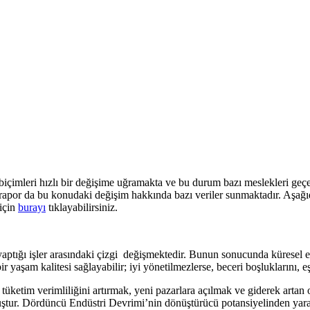
 biçimleri hızlı bir değişime uğramakta ve bu durum bazı meslekleri geç
apor da bu konudaki değişim hakkında bazı veriler sunmaktadır. Aşağıd
için
burayı
tıklayabilirsiniz.
rın yaptığı işler arasındaki çizgi değişmektedir. Bunun sonucunda küre
ir yaşam kalitesi sağlayabilir; iyi yönetilmezlerse, beceri boşluklarını, eş
ketim verimliliğini artırmak, yeni pazarlara açılmak ve giderek artan ora
ştur. Dördüncü Endüstri Devrimi’nin dönüştürücü potansiyelinden yararla