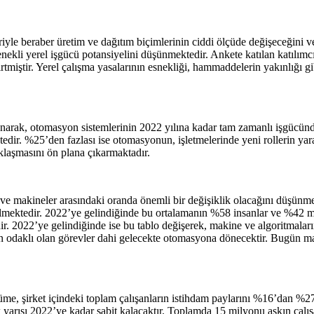
riyle beraber üretim ve dağıtım biçimlerinin ciddi ölçüde değişeceğini v
yetenekli yerel işgücü potansiyelini düşünmektedir. Ankete katılan katılım
elirtmiştir. Yerel çalışma yasalarının esnekliği, hammaddelerin yakınlığı 
ayanarak, otomasyon sistemlerinin 2022 yılına kadar tam zamanlı işgücü
edir. %25’den fazlası ise otomasyonun, işletmelerinde yeni rollerin yarat
klaşmasını ön plana çıkarmaktadır.
ar ve makineler arasındaki oranda önemli bir değişiklik olacağını düşünm
rilmektedir. 2022’ye gelindiğinde bu ortalamanın %58 insanlar ve %42 
r. 2022’ye gelindiğinde ise bu tablo değişerek, makine ve algoritmaları
an odaklı olan görevler dahi gelecekte otomasyona dönecektir. Bugün maki
me, şirket içindeki toplam çalışanların istihdam paylarını %16’dan %27
arısı 2022’ye kadar sabit kalacaktır. Toplamda 15 milyonu aşkın çalışa