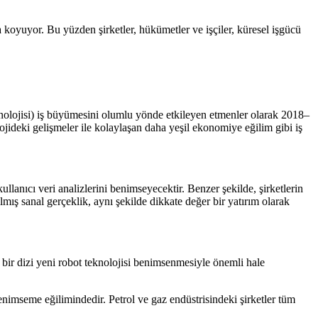
a koyuyor. Bu yüzden şirketler, hükümetler ve işçiler, küresel işgücü
eknolojisi) iş büyümesini olumlu yönde etkileyen etmenler olarak 2018–
jideki gelişmeler ile kolaylaşan daha yeşil ekonomiye eğilim gibi iş
ullanıcı veri analizlerini benimseyecektir. Benzer şekilde, şirketlerin
mış sanal gerçeklik, aynı şekilde dikkate değer bir yatırım olarak
e bir dizi yeni robot teknolojisi benimsenmesiyle önemli hale
benimseme eğilimindedir. Petrol ve gaz endüstrisindeki şirketler tüm