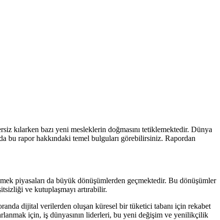
ersiz kılarken bazı yeni mesleklerin doğmasını tetiklemektedir. Dünya
a bu rapor hakkındaki temel bulguları görebilirsiniz. Rapordan
sel emek piyasaları da büyük dönüşümlerden geçmektedir. Bu dönüşümler
itsizliği ve kutuplaşmayı artırabilir.
nda dijital verilerden oluşan küresel bir tüketici tabanı için rekabet
nmak için, iş dünyasının liderleri, bu yeni değişim ve yenilikçilik