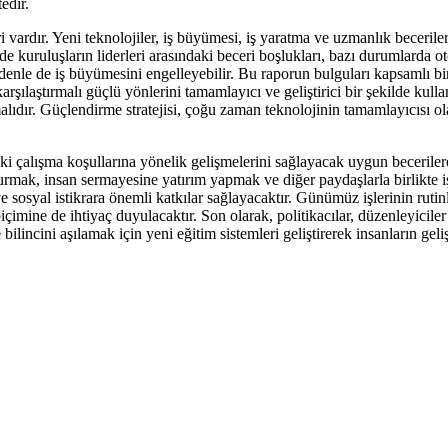
edir.
 vardır. Yeni teknolojiler, iş büyümesi, iş yaratma ve uzmanlık becerileri
de kuruluşların liderleri arasındaki beceri boşlukları, bazı durumlarda 
enle de iş büyümesini engelleyebilir. Bu raporun bulguları kapsamlı bir
arşılaştırmalı güçlü yönlerini tamamlayıcı ve geliştirici bir şekilde kull
ıdır. Güçlendirme stratejisi, çoğu zaman teknolojinin tamamlayıcısı olan
eki çalışma koşullarına yönelik gelişmelerini sağlayacak uygun becerile
rmak, insan sermayesine yatırım yapmak ve diğer paydaşlarla birlikte işg
 sosyal istikrara önemli katkılar sağlayacaktır. Günümüz işlerinin ruti
içimine de ihtiyaç duyulacaktır. Son olarak, politikacılar, düzenleyiciler
lincini aşılamak için yeni eğitim sistemleri geliştirerek insanların geli