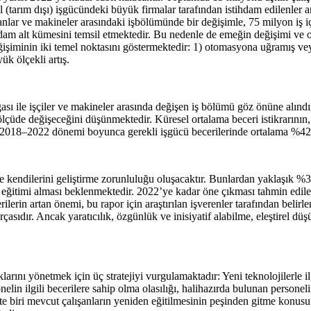
l (tarım dışı) işgücündeki büyük firmalar tarafından istihdam edilenler
sanlar ve makineler arasındaki işbölümünde bir değişimle, 75 milyon iş i
ihdam alt kümesini temsil etmektedir. Bu nedenle de emeğin değişimi ve
 değişiminin iki temel noktasını göstermektedir: 1) otomasyona uğramış v
ük ölçekli artış.
gası ile işçiler ve makineler arasında değişen iş bölümü göz önüne alınd
 ölçüde değişeceğini düşünmektedir. Küresel ortalama beceri istikrarını
a 2018–2022 dönemi boyunca gerekli işgücü becerilerinde ortalama %42’
e kendilerini geliştirme zorunluluğu oluşacaktır. Bunlardan yaklaşık %3
 eğitimi alması beklenmektedir. 2022’ye kadar öne çıkması tahmin edile
rilerin artan önemi, bu rapor için araştırılan işverenler tarafından belirl
rçasıdır. Ancak yaratıcılık, özgünlük ve inisiyatif alabilme, eleştirel d
larını yönetmek için üç stratejiyi vurgulamaktadır: Yeni teknolojilerle i
elin ilgili becerilere sahip olma olasılığı, halihazırda bulunan persone
rtte biri mevcut çalışanların yeniden eğitilmesinin peşinden gitme konusu