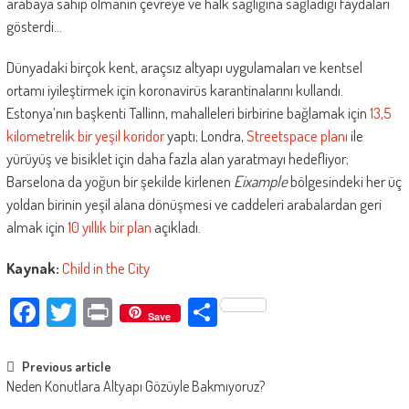
arabaya sahip olmanın çevreye ve halk sağlığına sağladığı faydaları
gösterdi…
Dünyadaki birçok kent, araçsız altyapı uygulamaları ve kentsel
ortamı iyileştirmek için koronavirüs karantinalarını kullandı.
Estonya’nın başkenti Tallinn, mahalleleri birbirine bağlamak için
13,5
kilometrelik bir yeşil koridor
yaptı; Londra,
Streetspace planı
ile
yürüyüş ve bisiklet için daha fazla alan yaratmayı hedefliyor;
Barselona da yoğun bir şekilde kirlenen
Eixample
bölgesindeki her üç
yoldan birinin yeşil alana dönüşmesi ve caddeleri arabalardan geri
almak için
10 yıllık bir plan
açıkladı.
Kaynak:
Child in the City
Facebook
Twitter
Print
Paylaş
Save
Post
Previous article
Neden Konutlara Altyapı Gözüyle Bakmıyoruz?
navigation