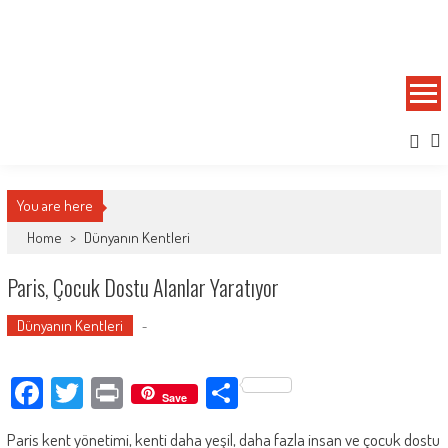
Skip
to
Kadıköy Belediyesi Akademi
Kent Araştırma Merkezi
content
You are here
Home
>
Dünyanın Kentleri
Paris, Çocuk Dostu Alanlar Yaratıyor
Dünyanın Kentleri
-
Facebook
Twitter
Print
Paylaş
Save
Paris kent yönetimi, kenti daha yeşil, daha fazla insan ve çocuk dostu